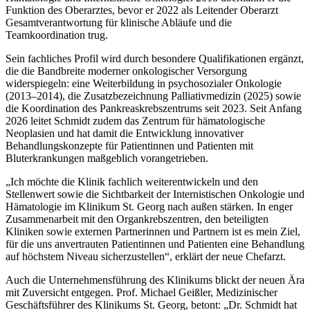
Funktion des Oberarztes, bevor er 2022 als Leitender Oberarzt
Gesamtverantwortung für klinische Abläufe und die
Teamkoordination trug.
Sein fachliches Profil wird durch besondere Qualifikationen ergänzt,
die die Bandbreite moderner onkologischer Versorgung
widerspiegeln: eine Weiterbildung in psychosozialer Onkologie
(2013–2014), die Zusatzbezeichnung Palliativmedizin (2025) sowie
die Koordination des Pankreaskrebszentrums seit 2023. Seit Anfang
2026 leitet Schmidt zudem das Zentrum für hämatologische
Neoplasien und hat damit die Entwicklung innovativer
Behandlungskonzepte für Patientinnen und Patienten mit
Bluterkrankungen maßgeblich vorangetrieben.
„Ich möchte die Klinik fachlich weiterentwickeln und den
Stellenwert sowie die Sichtbarkeit der Internistischen Onkologie und
Hämatologie im Klinikum St. Georg nach außen stärken. In enger
Zusammenarbeit mit den Organkrebszentren, den beteiligten
Kliniken sowie externen Partnerinnen und Partnern ist es mein Ziel,
für die uns anvertrauten Patientinnen und Patienten eine Behandlung
auf höchstem Niveau sicherzustellen“, erklärt der neue Chefarzt.
Auch die Unternehmensführung des Klinikums blickt der neuen Ära
mit Zuversicht entgegen. Prof. Michael Geißler, Medizinischer
Geschäftsführer des Klinikums St. Georg, betont: „Dr. Schmidt hat