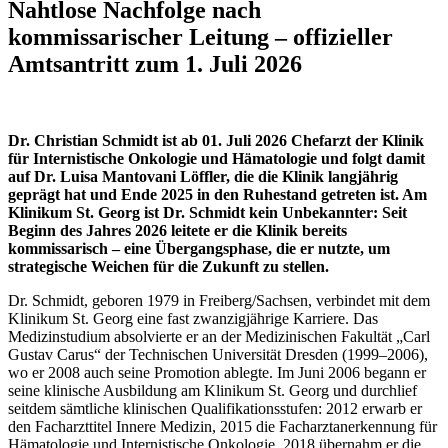
Nahtlose Nachfolge nach
kommissarischer Leitung – offizieller
Amtsantritt zum 1. Juli 2026
Dr. Christian Schmidt ist ab 01. Juli 2026 Chefarzt der Klinik
für Internistische Onkologie und Hämatologie und folgt damit
auf Dr. Luisa Mantovani Löffler, die die Klinik langjährig
geprägt hat und Ende 2025 in den Ruhestand getreten ist. Am
Klinikum St. Georg ist Dr. Schmidt kein Unbekannter: Seit
Beginn des Jahres 2026 leitete er die Klinik bereits
kommissarisch – eine Übergangsphase, die er nutzte, um
strategische Weichen für die Zukunft zu stellen.
Dr. Schmidt, geboren 1979 in Freiberg/Sachsen, verbindet mit dem
Klinikum St. Georg eine fast zwanzigjährige Karriere. Das
Medizinstudium absolvierte er an der Medizinischen Fakultät „Carl
Gustav Carus“ der Technischen Universität Dresden (1999–2006),
wo er 2008 auch seine Promotion ablegte. Im Juni 2006 begann er
seine klinische Ausbildung am Klinikum St. Georg und durchlief
seitdem sämtliche klinischen Qualifikationsstufen: 2012 erwarb er
den Facharzttitel Innere Medizin, 2015 die Facharztanerkennung für
Hämatologie und Internistische Onkologie. 2018 übernahm er die