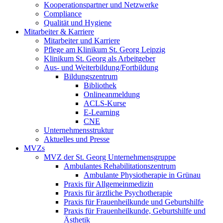
Kooperationspartner und Netzwerke
Compliance
Qualität und Hygiene
Mitarbeiter & Karriere
Mitarbeiter und Karriere
Pflege am Klinikum St. Georg Leipzig
Klinikum St. Georg als Arbeitgeber
Aus- und Weiterbildung/Fortbildung
Bildungszentrum
Bibliothek
Onlineanmeldung
ACLS-Kurse
E-Learning
CNE
Unternehmensstruktur
Aktuelles und Presse
MVZs
MVZ der St. Georg Unternehmensgruppe
Ambulantes Rehabilitationszentrum
Ambulante Physiotherapie in Grünau
Praxis für Allgemeinmedizin
Praxis für ärztliche Psychotherapie
Praxis für Frauenheilkunde und Geburtshilfe
Praxis für Frauenheilkunde, Geburtshilfe und
Ästhetik