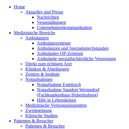
Home
Aktuelles und Presse
Nachrichten
Veranstaltungen
Unternehmenskommunikation
Medizinische Bereiche
Ambulanzen
Ambulanzzentrum
Ambulanzen und Spezialsprechstunden
Ambulantes OP-Zentrum
Ambulante spezialfachärztliche Versorgung
Direkt zum richtigen Arzt
Kliniken & Abteilungen
Zentren & Institute
Notaufnahmen
Notaufnahme Eutritzsch
Notaufnahme Standort Wermsdorf
(Fachkrankenhaus Hubertusburg)
Hilfe in Lebenskrisen
Medizinische Versorgungszentren
Zweitmeinung
Klinische Studien
Patienten & Besucher
Patienten & Besucher