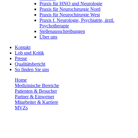
Praxis für HNO und Neurologie
Praxis für Neurochirurgie Nord
Praxis für Neurochirurgie West
Praxis f. Neurologie, Psychiatrie, ärztl.
Psychotherapie
Stellenausschreibungen
Über uns
Kontakt
Lob und Kritik
Presse
Qualitätsbericht
So finden Sie uns
Home
Medizinische Bereiche
Patienten & Besucher
Partner & Einweiser
Mitarbeiter & Karriere
MVZs