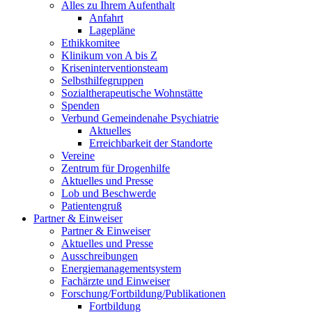
Alles zu Ihrem Aufenthalt
Anfahrt
Lagepläne
Ethikkomitee
Klinikum von A bis Z
Kriseninterventionsteam
Selbsthilfegruppen
Sozialtherapeutische Wohnstätte
Spenden
Verbund Gemeindenahe Psychiatrie
Aktuelles
Erreichbarkeit der Standorte
Vereine
Zentrum für Drogenhilfe
Aktuelles und Presse
Lob und Beschwerde
Patientengruß
Partner & Einweiser
Partner & Einweiser
Aktuelles und Presse
Ausschreibungen
Energiemanagementsystem
Fachärzte und Einweiser
Forschung/Fortbildung/Publikationen
Fortbildung