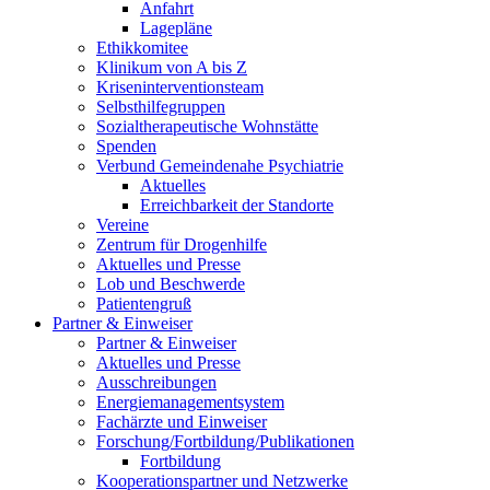
Anfahrt
Lagepläne
Ethikkomitee
Klinikum von A bis Z
Kriseninterventionsteam
Selbsthilfegruppen
Sozialtherapeutische Wohnstätte
Spenden
Verbund Gemeindenahe Psychiatrie
Aktuelles
Erreichbarkeit der Standorte
Vereine
Zentrum für Drogenhilfe
Aktuelles und Presse
Lob und Beschwerde
Patientengruß
Partner & Einweiser
Partner & Einweiser
Aktuelles und Presse
Ausschreibungen
Energiemanagementsystem
Fachärzte und Einweiser
Forschung/Fortbildung/Publikationen
Fortbildung
Kooperationspartner und Netzwerke