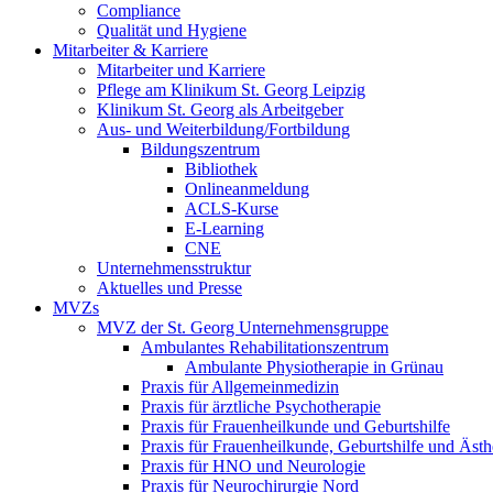
Compliance
Qualität und Hygiene
Mitarbeiter & Karriere
Mitarbeiter und Karriere
Pflege am Klinikum St. Georg Leipzig
Klinikum St. Georg als Arbeitgeber
Aus- und Weiterbildung/Fortbildung
Bildungszentrum
Bibliothek
Onlineanmeldung
ACLS-Kurse
E-Learning
CNE
Unternehmensstruktur
Aktuelles und Presse
MVZs
MVZ der St. Georg Unternehmensgruppe
Ambulantes Rehabilitationszentrum
Ambulante Physiotherapie in Grünau
Praxis für Allgemeinmedizin
Praxis für ärztliche Psychotherapie
Praxis für Frauenheilkunde und Geburtshilfe
Praxis für Frauenheilkunde, Geburtshilfe und Ästh
Praxis für HNO und Neurologie
Praxis für Neurochirurgie Nord