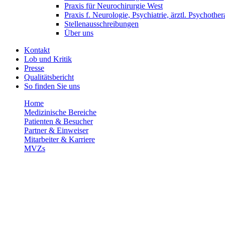
Praxis für Neurochirurgie West
Praxis f. Neurologie, Psychiatrie, ärztl. Psychother
Stellenausschreibungen
Über uns
Kontakt
Lob und Kritik
Presse
Qualitätsbericht
So finden Sie uns
Home
Medizinische Bereiche
Patienten & Besucher
Partner & Einweiser
Mitarbeiter & Karriere
MVZs