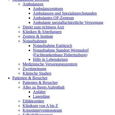
Ambulanzen
Ambulanzzentrum
Ambulanzen und Spezialsprechstunden
Ambulantes OP-Zentrum
Ambulante spezialfachärztliche Versorgung
Direkt zum richtigen Arzt
Kliniken & Abteilungen
Zentren & Institute
Notaufnahmen
Notaufnahme Eutritzsch
Notaufnahme Standort Wermsdorf
(Fachkrankenhaus Hubertusburg)
Hilfe in Lebenskrisen
Medizinische Versorgungszentren
Zweitmeinung
Klinische Studien
Patienten & Besucher
Patienten & Besucher
Alles zu Ihrem Aufenthalt
Anfahrt
Lagepläne
Ethikkomitee
Klinikum von A bis Z
Kriseninterventionsteam
Selbsthilfegruppen