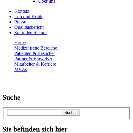
Über uns
Kontakt
Lob und Kritik
Presse
Qualitätsbericht
So finden Sie uns
Home
Medizinische Bereiche
Patienten & Besucher
Partner & Einweiser
Mitarbeiter & Karriere
MVZs
Suche
Suchen
Sie befinden sich hier