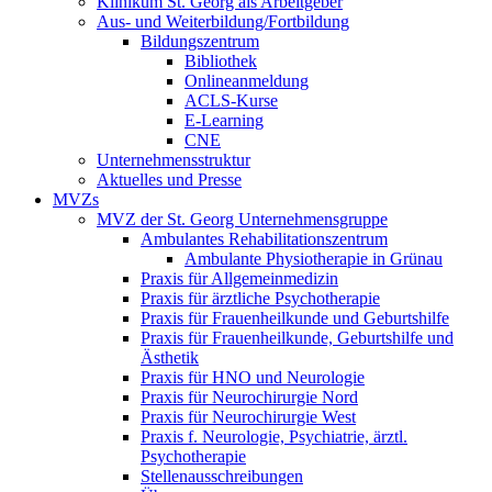
Klinikum St. Georg als Arbeitgeber
Aus- und Weiterbildung/Fortbildung
Bildungszentrum
Bibliothek
Onlineanmeldung
ACLS-Kurse
E-Learning
CNE
Unternehmensstruktur
Aktuelles und Presse
MVZs
MVZ der St. Georg Unternehmensgruppe
Ambulantes Rehabilitationszentrum
Ambulante Physiotherapie in Grünau
Praxis für Allgemeinmedizin
Praxis für ärztliche Psychotherapie
Praxis für Frauenheilkunde und Geburtshilfe
Praxis für Frauenheilkunde, Geburtshilfe und
Ästhetik
Praxis für HNO und Neurologie
Praxis für Neurochirurgie Nord
Praxis für Neurochirurgie West
Praxis f. Neurologie, Psychiatrie, ärztl.
Psychotherapie
Stellenausschreibungen