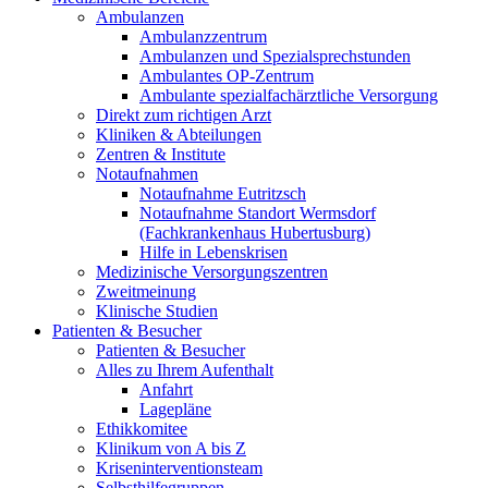
Ambulanzen
Ambulanzzentrum
Ambulanzen und Spezialsprechstunden
Ambulantes OP-Zentrum
Ambulante spezialfachärztliche Versorgung
Direkt zum richtigen Arzt
Kliniken & Abteilungen
Zentren & Institute
Notaufnahmen
Notaufnahme Eutritzsch
Notaufnahme Standort Wermsdorf
(Fachkrankenhaus Hubertusburg)
Hilfe in Lebenskrisen
Medizinische Versorgungszentren
Zweitmeinung
Klinische Studien
Patienten & Besucher
Patienten & Besucher
Alles zu Ihrem Aufenthalt
Anfahrt
Lagepläne
Ethikkomitee
Klinikum von A bis Z
Kriseninterventionsteam
Selbsthilfegruppen