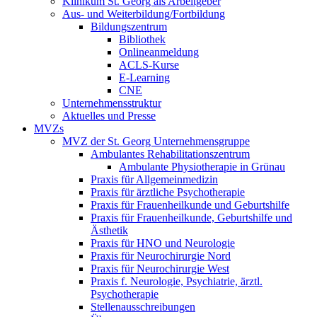
Klinikum St. Georg als Arbeitgeber
Aus- und Weiterbildung/Fortbildung
Bildungszentrum
Bibliothek
Onlineanmeldung
ACLS-Kurse
E-Learning
CNE
Unternehmensstruktur
Aktuelles und Presse
MVZs
MVZ der St. Georg Unternehmensgruppe
Ambulantes Rehabilitationszentrum
Ambulante Physiotherapie in Grünau
Praxis für Allgemeinmedizin
Praxis für ärztliche Psychotherapie
Praxis für Frauenheilkunde und Geburtshilfe
Praxis für Frauenheilkunde, Geburtshilfe und
Ästhetik
Praxis für HNO und Neurologie
Praxis für Neurochirurgie Nord
Praxis für Neurochirurgie West
Praxis f. Neurologie, Psychiatrie, ärztl.
Psychotherapie
Stellenausschreibungen