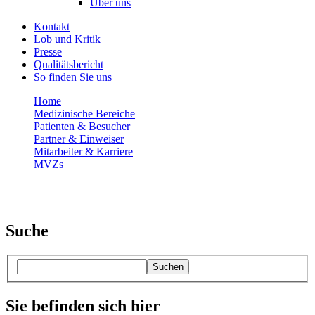
Über uns
Kontakt
Lob und Kritik
Presse
Qualitätsbericht
So finden Sie uns
Home
Medizinische Bereiche
Patienten & Besucher
Partner & Einweiser
Mitarbeiter & Karriere
MVZs
Suche
Suchen
Sie befinden sich hier