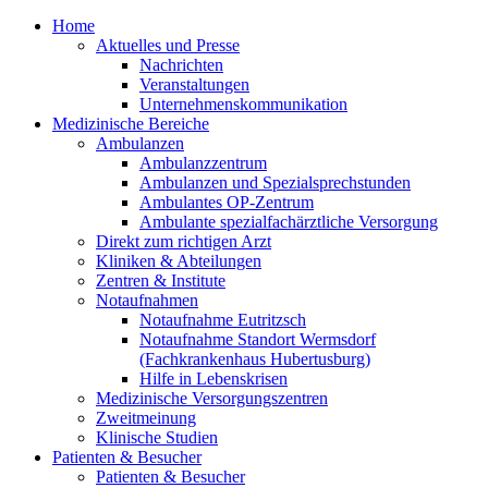
Home
Aktuelles und Presse
Nachrichten
Veranstaltungen
Unternehmenskommunikation
Medizinische Bereiche
Ambulanzen
Ambulanzzentrum
Ambulanzen und Spezialsprechstunden
Ambulantes OP-Zentrum
Ambulante spezialfachärztliche Versorgung
Direkt zum richtigen Arzt
Kliniken & Abteilungen
Zentren & Institute
Notaufnahmen
Notaufnahme Eutritzsch
Notaufnahme Standort Wermsdorf
(Fachkrankenhaus Hubertusburg)
Hilfe in Lebenskrisen
Medizinische Versorgungszentren
Zweitmeinung
Klinische Studien
Patienten & Besucher
Patienten & Besucher