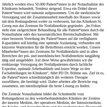
Jährlich werden etwa 50.000 Patient*innen in der Notaufnahme des
Klinikums behandelt, Tendenz steigend. Etwa ein Drittel dieser
Patient*innen wird stationär aufgenommen. Um die medizinische
Versorgung und die Zusammenarbeit innerhalb des Hauses sowie
mit dem Rettungsdienst weiter zu verbessern, hat das Klinikum St.
Georg nun das Zentrum für Notfallmedizin gegründet. „Im Fokus
steht eine zielgerichtete Behandlung für alle Patient*innen durch die
Notaufnahme oder den kassenärztlichen Bereitschaftsdienst. Mit
einer besseren Verteilung der Patient*innen auf die verfügbaren
Kapazitäten soll künftig eine optimale Auslastung, verbunden mit
kürzeren Wartezeiten für die Betroffenen erreicht werden. Unsere
Mitarbeiter*innen des Zentrums für Notfallmedizin sind in allen
Bereichen der prä- und innerklinischen Notfallmedizin langjährig
tätig und ausgebildet. Auf diese Weise gewährleisten wir die
erstklassige Versorgung der Notfallpatienten durch fachliche
Expertise, optimale Arbeitsabläufe und kurze Wege zu den
Fachabteilungen im Klinikum“, führt PD Dr. Böhme aus. Ziel ist es,
die Patient*innen schnellstmöglich der weiteren Therapie
zuzuführen, die benötigt wird. Daher arbeiten alle Bereiche eng
zusammen, um interdisziplinär die beste Lösung zu finden.
Die Zentrale Notaufnahme bildet die Schnittstelle vom
Rettungsdienst zu den weiterberhandelnden Kliniken der Zentren
der inneren Medizin, der operativen Medizin, der Intensivmedizin,
der Kinder- und Jugendmedizin und der medizinischen Diagnostik.