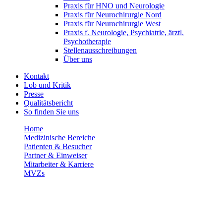
Praxis für HNO und Neurologie
Praxis für Neurochirurgie Nord
Praxis für Neurochirurgie West
Praxis f. Neurologie, Psychiatrie, ärztl.
Psychotherapie
Stellenausschreibungen
Über uns
Kontakt
Lob und Kritik
Presse
Qualitätsbericht
So finden Sie uns
Home
Medizinische Bereiche
Patienten & Besucher
Partner & Einweiser
Mitarbeiter & Karriere
MVZs