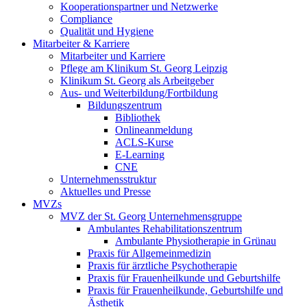
Kooperationspartner und Netzwerke
Compliance
Qualität und Hygiene
Mitarbeiter & Karriere
Mitarbeiter und Karriere
Pflege am Klinikum St. Georg Leipzig
Klinikum St. Georg als Arbeitgeber
Aus- und Weiterbildung/Fortbildung
Bildungszentrum
Bibliothek
Onlineanmeldung
ACLS-Kurse
E-Learning
CNE
Unternehmensstruktur
Aktuelles und Presse
MVZs
MVZ der St. Georg Unternehmensgruppe
Ambulantes Rehabilitationszentrum
Ambulante Physiotherapie in Grünau
Praxis für Allgemeinmedizin
Praxis für ärztliche Psychotherapie
Praxis für Frauenheilkunde und Geburtshilfe
Praxis für Frauenheilkunde, Geburtshilfe und
Ästhetik