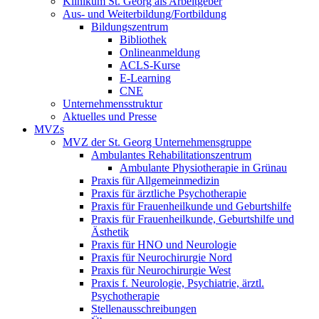
Klinikum St. Georg als Arbeitgeber
Aus- und Weiterbildung/Fortbildung
Bildungszentrum
Bibliothek
Onlineanmeldung
ACLS-Kurse
E-Learning
CNE
Unternehmensstruktur
Aktuelles und Presse
MVZs
MVZ der St. Georg Unternehmensgruppe
Ambulantes Rehabilitationszentrum
Ambulante Physiotherapie in Grünau
Praxis für Allgemeinmedizin
Praxis für ärztliche Psychotherapie
Praxis für Frauenheilkunde und Geburtshilfe
Praxis für Frauenheilkunde, Geburtshilfe und
Ästhetik
Praxis für HNO und Neurologie
Praxis für Neurochirurgie Nord
Praxis für Neurochirurgie West
Praxis f. Neurologie, Psychiatrie, ärztl.
Psychotherapie
Stellenausschreibungen