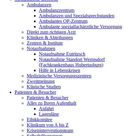
Ambulanzen
Ambulanzzentrum
Ambulanzen und Spezialsprechstunden
Ambulantes OP-Zentrum
Ambulante spezialfachärztliche Versorgung
Direkt zum richtigen Arzt
Kliniken & Abteilungen
Zentren & Institute
Notaufnahmen
Notaufnahme Eutritzsch
Notaufnahme Standort Wermsdorf
(Fachkrankenhaus Hubertusburg)
Hilfe in Lebenskrisen
Medizinische Versorgungszentren
Zweitmeinung
Klinische Studien
Patienten & Besucher
Patienten & Besucher
Alles zu Ihrem Aufenthalt
Anfahrt
Lagepläne
Ethikkomitee
Klinikum von A bis Z
Kriseninterventionsteam
Selbsthilfegruppen