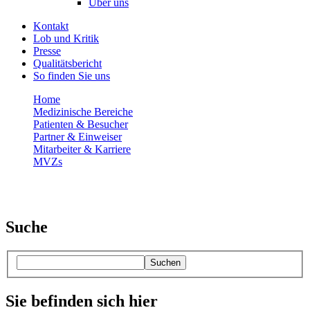
Über uns
Kontakt
Lob und Kritik
Presse
Qualitätsbericht
So finden Sie uns
Home
Medizinische Bereiche
Patienten & Besucher
Partner & Einweiser
Mitarbeiter & Karriere
MVZs
Suche
Suchen
Sie befinden sich hier