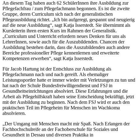
An diesem Tag haben auch 62 SchülerInnen ihre Ausbildung zur
Pflegefachfrau / zum Pflegefachmann begonnen. Es ist die zweite
Gruppe, deren Curriculum sich nach der generalistischen
Pflegeausbildung richtet. „Ich bin aufgeregt, gespannt und neugierig
auf die neue Ausbildung“, sagt Katja Isserstedt. Sie übernimmt als
Kursleiterin ihren ersten Kurs im Rahmen der Generalistik.
„Curriculum und Unterricht erfordern neues Denken für uns als
LehrerInnen, sowie auch für die Auszubildenden. Chancen der
Ausbildung bestehen darin, dass die Auszubildenden auch andere
Bereiche professioneller Pflege kennenlernen und erweiterte
Kompetenzen erwerben“, sagt Katja Isserstedt.
Für Jacob Hartung ist der Entschluss zur Ausbildung als
Pflegefachmann nach und nach gereift. Als ehemaliger
Leistungssportler hatte er immer wieder mit Verletzungen zu tun und
hat nach der Schule Bundesfreiwilligendienst und FSJ in
Gesundheitseinrichtungen absolviert. Diese Erfahrungen und die
Arbeit als Pflegehilfskraft haben seine Entscheidung bekräftigt, jetzt
mit der Ausbildung zu beginnen. Nach dem FSJ wird er auch den
praktischen Teil im Pflegeheim für Menschen im Wachkoma
absolvieren.
„Der Umgang mit Menschen macht mir Spaß. Nach Erlangen der
Fachhochschulreife an der Fachoberschule für Soziales und
Gesundheit in Dessau und diversen Praktika in