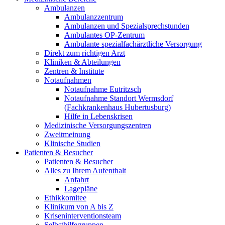
Ambulanzen
Ambulanzzentrum
Ambulanzen und Spezialsprechstunden
Ambulantes OP-Zentrum
Ambulante spezialfachärztliche Versorgung
Direkt zum richtigen Arzt
Kliniken & Abteilungen
Zentren & Institute
Notaufnahmen
Notaufnahme Eutritzsch
Notaufnahme Standort Wermsdorf
(Fachkrankenhaus Hubertusburg)
Hilfe in Lebenskrisen
Medizinische Versorgungszentren
Zweitmeinung
Klinische Studien
Patienten & Besucher
Patienten & Besucher
Alles zu Ihrem Aufenthalt
Anfahrt
Lagepläne
Ethikkomitee
Klinikum von A bis Z
Kriseninterventionsteam
Selbsthilfegruppen