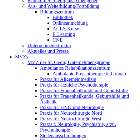
Klinikum St. Georg als Arbeitgeber
Aus- und Weiterbildung/Fortbildung
Bildungszentrum
Bibliothek
Onlineanmeldung
ACLS-Kurse
E-Learning
CNE
Unternehmensstruktur
Aktuelles und Presse
MVZs
MVZ der St. Georg Unternehmensgruppe
Ambulantes Rehabilitationszentrum
Ambulante Physiotherapie in Grünau
Praxis für Allgemeinmedizin
Praxis für ärztliche Psychotherapie
Praxis für Frauenheilkunde und Geburtshilfe
Praxis für Frauenheilkunde, Geburtshilfe und
Ästhetik
Praxis für HNO und Neurologie
Praxis für Neurochirurgie Nord
Praxis für Neurochirurgie West
Praxis f. Neurologie, Psychiatrie, ärztl.
Psychotherapie
Stellenausschreibungen