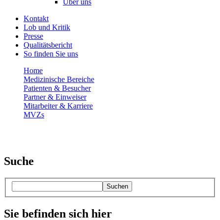
Über uns
Kontakt
Lob und Kritik
Presse
Qualitätsbericht
So finden Sie uns
Home
Medizinische Bereiche
Patienten & Besucher
Partner & Einweiser
Mitarbeiter & Karriere
MVZs
Suche
Suchen
Sie befinden sich hier