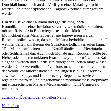
z.B. hohem Fieber, Gelenk- und Gliederschmerzen, aber auch
Durchfall immer auch an das Vorliegen einer Malaria gedacht
werden und eine entsprechende Diagnostik zeitnah durchgeführt
werden."
Um das Risiko einer Malaria und ggf. die möglichen
Komplikationen einer Infektion so gering wie möglich zu halten,
müssen Reisende in Endemiegebiete ausdrücklich auf die
Möglichkeit einer Malariaübertragung hingewiesen werden.
Reisende sollten wissen, dass eine Malaria bedrohlich und innerhalb
weniger Tage nach Beginn der Symptome tödlich verlaufen kann.
"Die Malaria stellt einen akuten Notfall ähnlich dem Herzinfarkt
oder Schlaganfall dar. Auch noch Monate nach Rückkehr sollte bei
Fieber oder anderen unklaren Krankheitssymptomen ärztlicher Rat
eingeholt werden und auf die zurückliegenden Reisen hingewiesen
werden. Ganz wesentliche Präventions-maßnahmen sind vor allem
der Schutz vor Mückenstichen durch lange Kleidung, Insekten-
abweisende Sprays und Lotionen, sog. Repellents, sowie eine
regelrecht indizierte und eingenommene medikamentöse Prophylaxe
mit entsprechenden Malaria-Medikamenten", führt Grünewald
weiter aus.
zurück zur Übersicht der aktuellen News
Nach oben