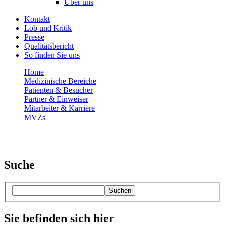
Über uns
Kontakt
Lob und Kritik
Presse
Qualitätsbericht
So finden Sie uns
Home
Medizinische Bereiche
Patienten & Besucher
Partner & Einweiser
Mitarbeiter & Karriere
MVZs
Suche
Suchen
Sie befinden sich hier