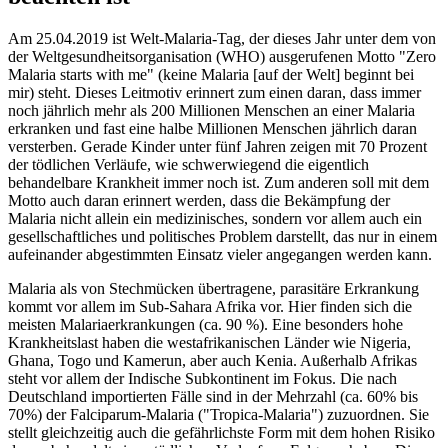
Am 25.04.2019 ist Welt-Malaria-Tag, der dieses Jahr unter dem von
der Weltgesundheitsorganisation (WHO) ausgerufenen Motto "Zero
Malaria starts with me" (keine Malaria [auf der Welt] beginnt bei
mir) steht. Dieses Leitmotiv erinnert zum einen daran, dass immer
noch jährlich mehr als 200 Millionen Menschen an einer Malaria
erkranken und fast eine halbe Millionen Menschen jährlich daran
versterben. Gerade Kinder unter fünf Jahren zeigen mit 70 Prozent
der tödlichen Verläufe, wie schwerwiegend die eigentlich
behandelbare Krankheit immer noch ist. Zum anderen soll mit dem
Motto auch daran erinnert werden, dass die Bekämpfung der
Malaria nicht allein ein medizinisches, sondern vor allem auch ein
gesellschaftliches und politisches Problem darstellt, das nur in einem
aufeinander abgestimmten Einsatz vieler angegangen werden kann.
Malaria als von Stechmücken übertragene, parasitäre Erkrankung
kommt vor allem im Sub-Sahara Afrika vor. Hier finden sich die
meisten Malariaerkrankungen (ca. 90 %). Eine besonders hohe
Krankheitslast haben die westafrikanischen Länder wie Nigeria,
Ghana, Togo und Kamerun, aber auch Kenia. Außerhalb Afrikas
steht vor allem der Indische Subkontinent im Fokus. Die nach
Deutschland importierten Fälle sind in der Mehrzahl (ca. 60% bis
70%) der Falciparum-Malaria ("Tropica-Malaria") zuzuordnen. Sie
stellt gleichzeitig auch die gefährlichste Form mit dem hohen Risiko