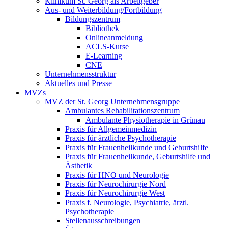
Klinikum St. Georg als Arbeitgeber
Aus- und Weiterbildung/Fortbildung
Bildungszentrum
Bibliothek
Onlineanmeldung
ACLS-Kurse
E-Learning
CNE
Unternehmensstruktur
Aktuelles und Presse
MVZs
MVZ der St. Georg Unternehmensgruppe
Ambulantes Rehabilitationszentrum
Ambulante Physiotherapie in Grünau
Praxis für Allgemeinmedizin
Praxis für ärztliche Psychotherapie
Praxis für Frauenheilkunde und Geburtshilfe
Praxis für Frauenheilkunde, Geburtshilfe und
Ästhetik
Praxis für HNO und Neurologie
Praxis für Neurochirurgie Nord
Praxis für Neurochirurgie West
Praxis f. Neurologie, Psychiatrie, ärztl.
Psychotherapie
Stellenausschreibungen