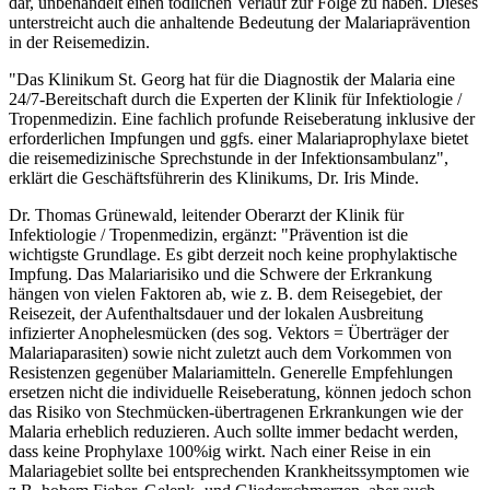
dar, unbehandelt einen tödlichen Verlauf zur Folge zu haben. Dieses
unterstreicht auch die anhaltende Bedeutung der Malariaprävention
in der Reisemedizin.
"Das Klinikum St. Georg hat für die Diagnostik der Malaria eine
24/7-Bereitschaft durch die Experten der Klinik für Infektiologie /
Tropenmedizin. Eine fachlich profunde Reiseberatung inklusive der
erforderlichen Impfungen und ggfs. einer Malariaprophylaxe bietet
die reisemedizinische Sprechstunde in der Infektionsambulanz",
erklärt die Geschäftsführerin des Klinikums, Dr. Iris Minde.
Dr. Thomas Grünewald, leitender Oberarzt der Klinik für
Infektiologie / Tropenmedizin, ergänzt: "Prävention ist die
wichtigste Grundlage. Es gibt derzeit noch keine prophylaktische
Impfung. Das Malariarisiko und die Schwere der Erkrankung
hängen von vielen Faktoren ab, wie z. B. dem Reisegebiet, der
Reisezeit, der Aufenthaltsdauer und der lokalen Ausbreitung
infizierter Anophelesmücken (des sog. Vektors = Überträger der
Malariaparasiten) sowie nicht zuletzt auch dem Vorkommen von
Resistenzen gegenüber Malariamitteln. Generelle Empfehlungen
ersetzen nicht die individuelle Reiseberatung, können jedoch schon
das Risiko von Stechmücken-übertragenen Erkrankungen wie der
Malaria erheblich reduzieren. Auch sollte immer bedacht werden,
dass keine Prophylaxe 100%ig wirkt. Nach einer Reise in ein
Malariagebiet sollte bei entsprechenden Krankheitssymptomen wie