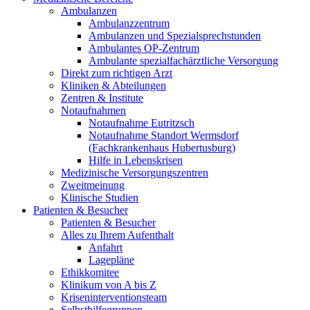
Ambulanzen
Ambulanzzentrum
Ambulanzen und Spezialsprechstunden
Ambulantes OP-Zentrum
Ambulante spezialfachärztliche Versorgung
Direkt zum richtigen Arzt
Kliniken & Abteilungen
Zentren & Institute
Notaufnahmen
Notaufnahme Eutritzsch
Notaufnahme Standort Wermsdorf
(Fachkrankenhaus Hubertusburg)
Hilfe in Lebenskrisen
Medizinische Versorgungszentren
Zweitmeinung
Klinische Studien
Patienten & Besucher
Patienten & Besucher
Alles zu Ihrem Aufenthalt
Anfahrt
Lagepläne
Ethikkomitee
Klinikum von A bis Z
Kriseninterventionsteam
Selbsthilfegruppen