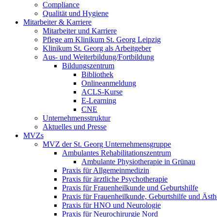
Compliance
Qualität und Hygiene
Mitarbeiter & Karriere
Mitarbeiter und Karriere
Pflege am Klinikum St. Georg Leipzig
Klinikum St. Georg als Arbeitgeber
Aus- und Weiterbildung/Fortbildung
Bildungszentrum
Bibliothek
Onlineanmeldung
ACLS-Kurse
E-Learning
CNE
Unternehmensstruktur
Aktuelles und Presse
MVZs
MVZ der St. Georg Unternehmensgruppe
Ambulantes Rehabilitationszentrum
Ambulante Physiotherapie in Grünau
Praxis für Allgemeinmedizin
Praxis für ärztliche Psychotherapie
Praxis für Frauenheilkunde und Geburtshilfe
Praxis für Frauenheilkunde, Geburtshilfe und Ästh
Praxis für HNO und Neurologie
Praxis für Neurochirurgie Nord