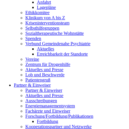
Anfahrt
Lagepläne
Ethikkomitee
Klinikum von A bis Z
Kriseninterventionsteam
Selbsthilfegruppen
Sozialtherapeutische Wohnstätte
Spenden
Verbund Gemeindenahe Psychiatrie
Aktuelles
Erreichbarkeit der Standorte
Vereine
Zentrum für Drogenhilfe
Aktuelles und Presse
Lob und Beschwerde
Patientengruß
Partner & Einweiser
Partner & Einweiser
Aktuelles und Presse
Ausschreibungen
Energiemanagementsystem
Fachärzte und Einweiser
Forschung/Fortbildung/Publikationen
Fortbildung
Kooperationspartner und Netzwerke