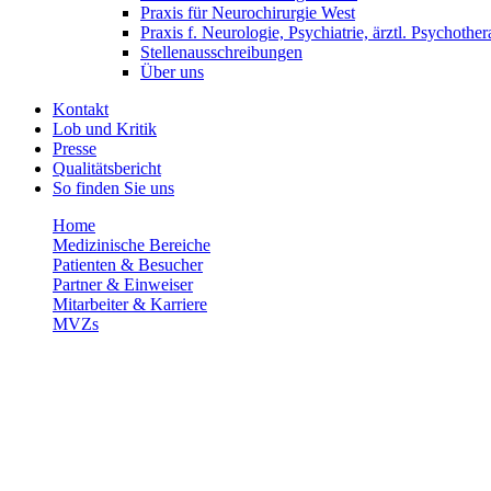
Praxis für Neurochirurgie West
Praxis f. Neurologie, Psychiatrie, ärztl. Psychother
Stellenausschreibungen
Über uns
Kontakt
Lob und Kritik
Presse
Qualitätsbericht
So finden Sie uns
Home
Medizinische Bereiche
Patienten & Besucher
Partner & Einweiser
Mitarbeiter & Karriere
MVZs