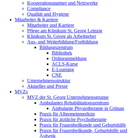
Kooperationspartner und Netzwerke
Compliance
Qualität und Hygiene
Mitarbeiter & Karriere
Mitarbeiter und Karriere
Pflege am Klinikum St. Georg Leipzig
Klinikum St. Georg als Arbeitgeber
Aus- und Weiterbildung/Fortbildung
Bildungszentrum
Bibliothek
Onlineanmeldung
ACLS-Kurse
E-Learning
CNE
Unternehmensstruktur
Aktuelles und Presse
MVZs
MVZ der St. Georg Unternehmensgruppe
Ambulantes Rehabilitationszentrum
Ambulante Physiotherapie in Grünau
Praxis für Allgemeinmedizin
Praxis für ärztliche Psychotherapie
Praxis für Frauenheilkunde und Geburtshilfe
Praxis für Frauenheilkunde, Geburtshilfe und
Ästhetik