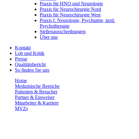
Praxis für HNO und Neurologie
Praxis für Neurochirurgie Nord
Praxis für Neurochirurgie West
Praxis f. Neurologie, Psychiatrie, ärztl.
Psychotherapie
Stellenausschreibungen
Über uns
Kontakt
Lob und Kritik
Presse
Qualitätsbericht
So finden Sie uns
Home
Medizinische Bereiche
Patienten & Besucher
Partner & Einweiser
Mitarbeiter & Karriere
MVZs