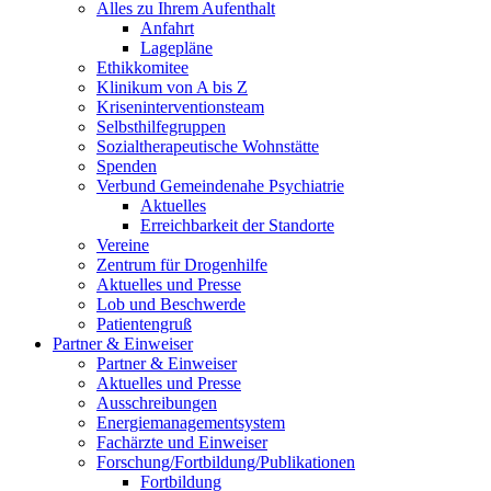
Alles zu Ihrem Aufenthalt
Anfahrt
Lagepläne
Ethikkomitee
Klinikum von A bis Z
Kriseninterventionsteam
Selbsthilfegruppen
Sozialtherapeutische Wohnstätte
Spenden
Verbund Gemeindenahe Psychiatrie
Aktuelles
Erreichbarkeit der Standorte
Vereine
Zentrum für Drogenhilfe
Aktuelles und Presse
Lob und Beschwerde
Patientengruß
Partner & Einweiser
Partner & Einweiser
Aktuelles und Presse
Ausschreibungen
Energiemanagementsystem
Fachärzte und Einweiser
Forschung/Fortbildung/Publikationen
Fortbildung