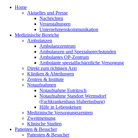
Home
Aktuelles und Presse
Nachrichten
Veranstaltungen
Unternehmenskommunikation
Medizinische Bereiche
Ambulanzen
Ambulanzzentrum
Ambulanzen und Spezialsprechstunden
Ambulantes OP-Zentrum
Ambulante spezialfachärztliche Versorgung
Direkt zum richtigen Arzt
Kliniken & Abteilungen
Zentren & Institute
Notaufnahmen
Notaufnahme Eutritzsch
Notaufnahme Standort Wermsdorf
(Fachkrankenhaus Hubertusburg)
Hilfe in Lebenskrisen
Medizinische Versorgungszentren
Zweitmeinung
Klinische Studien
Patienten & Besucher
Patienten & Besucher