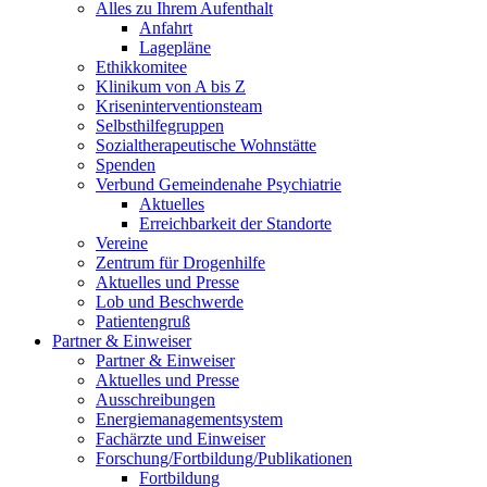
Alles zu Ihrem Aufenthalt
Anfahrt
Lagepläne
Ethikkomitee
Klinikum von A bis Z
Kriseninterventionsteam
Selbsthilfegruppen
Sozialtherapeutische Wohnstätte
Spenden
Verbund Gemeindenahe Psychiatrie
Aktuelles
Erreichbarkeit der Standorte
Vereine
Zentrum für Drogenhilfe
Aktuelles und Presse
Lob und Beschwerde
Patientengruß
Partner & Einweiser
Partner & Einweiser
Aktuelles und Presse
Ausschreibungen
Energiemanagementsystem
Fachärzte und Einweiser
Forschung/Fortbildung/Publikationen
Fortbildung