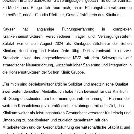
bewiesen in anspruchsvollen Sanierungslagen, gepaart mit echter Affinität
zu Medizin und Pflege. Ich freue mich, ihn im Führungsteam willkommen
zu heißen“, erklärt Claudia Pfefferle, Geschäftsführerin des Klinikums.
Kayser hat langjährige Führungserfahrung in komplexen
Krankenhausstrukturen verschiedener Träger und Versorgungsstufen.
Zuletzt war er seit August 2024 als Klinikgeschäftsführer der Schön
Kliniken Rendsburg und Eckernförde tätig. Dort verantwortete er zwei
Standorte sowie das angeschlossene MVZ mit dem Schwerpunkt auf
strategischer Neuausrichtung, wirtschaftlicher Sanierung und Integration in
die Konzernstrukturen der Schön Klinik Gruppe.
„Für mich sind betriebswirtschaftliche Solidität und medizinische Qualität
zwei Seiten derselben Medaille. Ich habe mich bewusst für das Klinikum
St. Georg entschieden, um hier meine gesamte Erfahrung im Rahmen der
weiteren Konsolidierung vollumfänglich einzubringen mit dem Ziel, das
Klinikum weiter als leistungsstarken Gesundheitsversorger für Leipzig und
Umgebung zu positionieren und zugleich gemeinsam mit den
Mitarbeitenden und der Geschäftsführung die wirtschaftliche Stabilität und