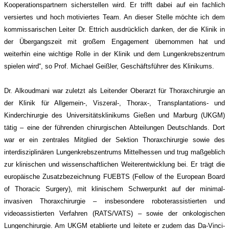
Kooperationspartnern sicherstellen wird. Er trifft dabei auf ein fachlich
versiertes und hoch motiviertes Team. An dieser Stelle möchte ich dem
kommissarischen Leiter Dr. Ettrich ausdrücklich danken, der die Klinik in
der Übergangszeit mit großem Engagement übernommen hat und
weiterhin eine wichtige Rolle in der Klinik und dem Lungenkrebszentrum
spielen wird“, so Prof. Michael Geißler, Geschäftsführer des Klinikums.
Dr. Alkoudmani war zuletzt als Leitender Oberarzt für Thoraxchirurgie an
der Klinik für Allgemein-, Viszeral-, Thorax-, Transplantations- und
Kinderchirurgie des Universitätsklinikums Gießen und Marburg (UKGM)
tätig – eine der führenden chirurgischen Abteilungen Deutschlands. Dort
war er ein zentrales Mitglied der Sektion Thoraxchirurgie sowie des
interdisziplinären Lungenkrebszentrums Mittelhessen und trug maßgeblich
zur klinischen und wissenschaftlichen Weiterentwicklung bei. Er trägt die
europäische Zusatzbezeichnung FUEBTS (Fellow of the European Board
of Thoracic Surgery), mit klinischem Schwerpunkt auf der minimal-
invasiven Thoraxchirurgie – insbesondere roboterassistierten und
videoassistierten Verfahren (RATS/VATS) – sowie der onkologischen
Lungenchirurgie. Am UKGM etablierte und leitete er zudem das Da-Vinci-