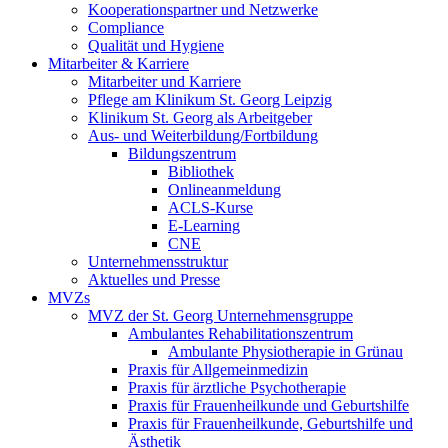
Kooperationspartner und Netzwerke
Compliance
Qualität und Hygiene
Mitarbeiter & Karriere
Mitarbeiter und Karriere
Pflege am Klinikum St. Georg Leipzig
Klinikum St. Georg als Arbeitgeber
Aus- und Weiterbildung/Fortbildung
Bildungszentrum
Bibliothek
Onlineanmeldung
ACLS-Kurse
E-Learning
CNE
Unternehmensstruktur
Aktuelles und Presse
MVZs
MVZ der St. Georg Unternehmensgruppe
Ambulantes Rehabilitationszentrum
Ambulante Physiotherapie in Grünau
Praxis für Allgemeinmedizin
Praxis für ärztliche Psychotherapie
Praxis für Frauenheilkunde und Geburtshilfe
Praxis für Frauenheilkunde, Geburtshilfe und
Ästhetik