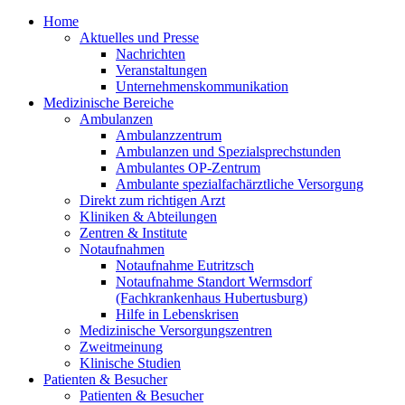
Home
Aktuelles und Presse
Nachrichten
Veranstaltungen
Unternehmenskommunikation
Medizinische Bereiche
Ambulanzen
Ambulanzzentrum
Ambulanzen und Spezialsprechstunden
Ambulantes OP-Zentrum
Ambulante spezialfachärztliche Versorgung
Direkt zum richtigen Arzt
Kliniken & Abteilungen
Zentren & Institute
Notaufnahmen
Notaufnahme Eutritzsch
Notaufnahme Standort Wermsdorf
(Fachkrankenhaus Hubertusburg)
Hilfe in Lebenskrisen
Medizinische Versorgungszentren
Zweitmeinung
Klinische Studien
Patienten & Besucher
Patienten & Besucher