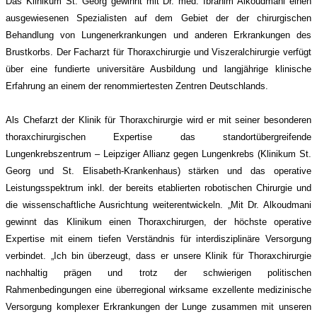
Das Klinikum St. Georg gewinnt mit Dr. med. Ibrahim Alkoudmani einen
ausgewiesenen Spezialisten auf dem Gebiet der der chirurgischen
Behandlung von Lungenerkrankungen und anderen Erkrankungen des
Brustkorbs. Der Facharzt für Thoraxchirurgie und Viszeralchirurgie verfügt
über eine fundierte universitäre Ausbildung und langjährige klinische
Erfahrung an einem der renommiertesten Zentren Deutschlands.
Als Chefarzt der Klinik für Thoraxchirurgie wird er mit seiner besonderen
thoraxchirurgischen Expertise das standortübergreifende
Lungenkrebszentrum – Leipziger Allianz gegen Lungenkrebs (Klinikum St.
Georg und St. Elisabeth-Krankenhaus) stärken und das operative
Leistungsspektrum inkl. der bereits etablierten robotischen Chirurgie und
die wissenschaftliche Ausrichtung weiterentwickeln. „Mit Dr. Alkoudmani
gewinnt das Klinikum einen Thoraxchirurgen, der höchste operative
Expertise mit einem tiefen Verständnis für interdisziplinäre Versorgung
verbindet. „Ich bin überzeugt, dass er unsere Klinik für Thoraxchirurgie
nachhaltig prägen und trotz der schwierigen politischen
Rahmenbedingungen eine überregional wirksame exzellente medizinische
Versorgung komplexer Erkrankungen der Lunge zusammen mit unseren