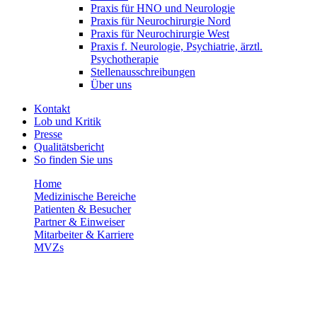
Praxis für HNO und Neurologie
Praxis für Neurochirurgie Nord
Praxis für Neurochirurgie West
Praxis f. Neurologie, Psychiatrie, ärztl.
Psychotherapie
Stellenausschreibungen
Über uns
Kontakt
Lob und Kritik
Presse
Qualitätsbericht
So finden Sie uns
Home
Medizinische Bereiche
Patienten & Besucher
Partner & Einweiser
Mitarbeiter & Karriere
MVZs