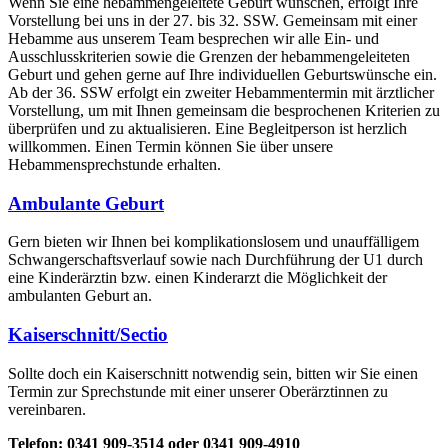
Wenn Sie eine hebammengeleitete Geburt wünschen, erfolgt Ihre
Vorstellung bei uns in der 27. bis 32. SSW. Gemeinsam mit einer
Hebamme aus unserem Team besprechen wir alle Ein- und
Ausschlusskriterien sowie die Grenzen der hebammengeleiteten
Geburt und gehen gerne auf Ihre individuellen Geburtswünsche ein.
Ab der 36. SSW erfolgt ein zweiter Hebammentermin mit ärztlicher
Vorstellung, um mit Ihnen gemeinsam die besprochenen Kriterien zu
überprüfen und zu aktualisieren. Eine Begleitperson ist herzlich
willkommen. Einen Termin können Sie über unsere
Hebammensprechstunde erhalten.
Ambulante Geburt
Gern bieten wir Ihnen bei komplikationslosem und unauffälligem
Schwangerschaftsverlauf sowie nach Durchführung der U1 durch
eine Kinderärztin bzw. einen Kinderarzt die Möglichkeit der
ambulanten Geburt an.
Kaiserschnitt/Sectio
Sollte doch ein Kaiserschnitt notwendig sein, bitten wir Sie einen
Termin zur Sprechstunde mit einer unserer Oberärztinnen zu
vereinbaren.
Telefon:
0341 909-3514 oder 0341 909-4910