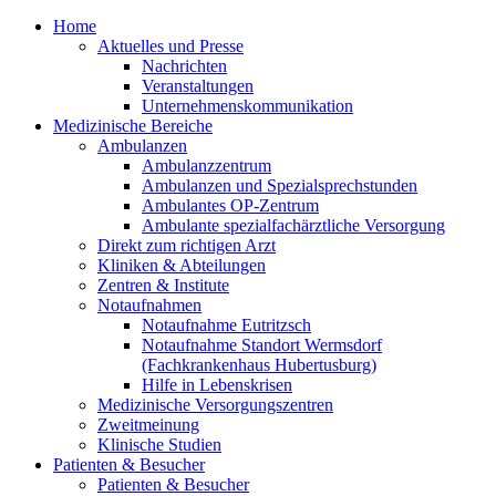
Home
Aktuelles und Presse
Nachrichten
Veranstaltungen
Unternehmenskommunikation
Medizinische Bereiche
Ambulanzen
Ambulanzzentrum
Ambulanzen und Spezialsprechstunden
Ambulantes OP-Zentrum
Ambulante spezialfachärztliche Versorgung
Direkt zum richtigen Arzt
Kliniken & Abteilungen
Zentren & Institute
Notaufnahmen
Notaufnahme Eutritzsch
Notaufnahme Standort Wermsdorf
(Fachkrankenhaus Hubertusburg)
Hilfe in Lebenskrisen
Medizinische Versorgungszentren
Zweitmeinung
Klinische Studien
Patienten & Besucher
Patienten & Besucher