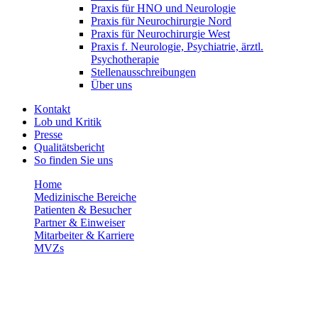
Praxis für HNO und Neurologie
Praxis für Neurochirurgie Nord
Praxis für Neurochirurgie West
Praxis f. Neurologie, Psychiatrie, ärztl.
Psychotherapie
Stellenausschreibungen
Über uns
Kontakt
Lob und Kritik
Presse
Qualitätsbericht
So finden Sie uns
Home
Medizinische Bereiche
Patienten & Besucher
Partner & Einweiser
Mitarbeiter & Karriere
MVZs