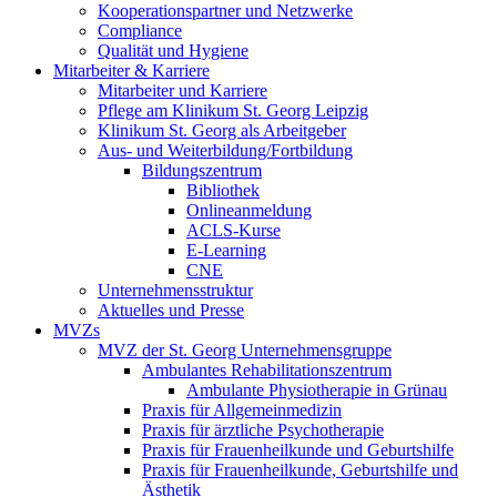
Kooperationspartner und Netzwerke
Compliance
Qualität und Hygiene
Mitarbeiter & Karriere
Mitarbeiter und Karriere
Pflege am Klinikum St. Georg Leipzig
Klinikum St. Georg als Arbeitgeber
Aus- und Weiterbildung/Fortbildung
Bildungszentrum
Bibliothek
Onlineanmeldung
ACLS-Kurse
E-Learning
CNE
Unternehmensstruktur
Aktuelles und Presse
MVZs
MVZ der St. Georg Unternehmensgruppe
Ambulantes Rehabilitationszentrum
Ambulante Physiotherapie in Grünau
Praxis für Allgemeinmedizin
Praxis für ärztliche Psychotherapie
Praxis für Frauenheilkunde und Geburtshilfe
Praxis für Frauenheilkunde, Geburtshilfe und
Ästhetik