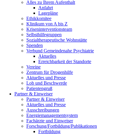
Alles zu Ihrem Aufenthalt
Anfahrt
Lagepläne
Ethikkomitee
Klinikum von A bis Z
Kriseninterventionsteam
Selbsthilfegruppen
Sozialtherapeutische Wohnstätte
Spenden
Verbund Gemeindenahe Psychiatrie
Aktuelles
Erreichbarkeit der Standorte
Vereine
Zentrum für Drogenhilfe
Aktuelles und Presse
Lob und Beschwerde
Patientengruß
Partner & Einweiser
Partner & Einweiser
Aktuelles und Presse
Ausschreibungen
Energiemanagementsystem
Fachärzte und Einweiser
Forschung/Fortbildung/Publikationen
Fortbildung