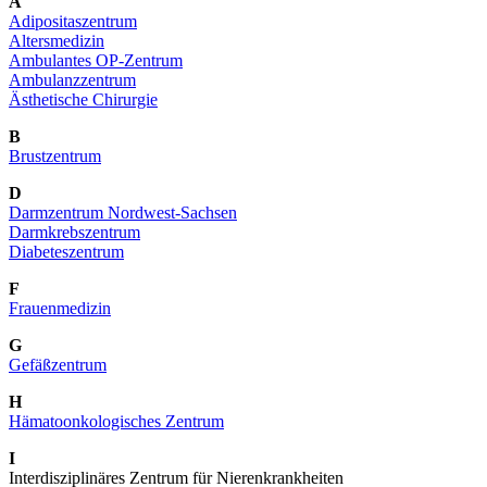
A
Adipositaszentrum
Altersmedizin
Ambulantes OP-Zentrum
Ambulanzzentrum
Ästhetische Chirurgie
B
Brustzentrum
D
Darmzentrum Nordwest-Sachsen
Darmkrebszentrum
Diabeteszentrum
F
Frauenmedizin
G
Gefäßzentrum
H
Hämatoonkologisches Zentrum
I
Interdisziplinäres Zentrum für Nierenkrankheiten