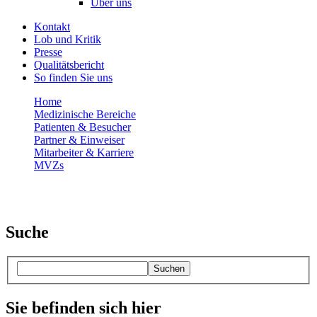
Über uns
Kontakt
Lob und Kritik
Presse
Qualitätsbericht
So finden Sie uns
Home
Medizinische Bereiche
Patienten & Besucher
Partner & Einweiser
Mitarbeiter & Karriere
MVZs
Suche
Suchen
Sie befinden sich hier