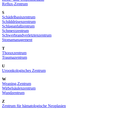
Reflux-Zentrum
S
Schädelbasiszentrum
Schilddrüsenzentrum
Schlaganfallzentrum
Schmerzzentrum
Schwerbrandverletztenzentrum
Stomamanagement
T
Thoraxzentrum
Traumazentrum
U
Uroonkologisches Zentrum
W
Weaning-Zentrum
Wirbelsäulenzentrum
Wundzentrum
Z
Zentrum für hämatologische Neoplasien