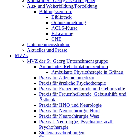
Klinikum St. Georg als Arbeitgeber
Aus- und Weiterbildung/Fortbildung
Bildungszentrum
Bibliothek
Onlineanmeldung
ACLS-Kurse
E-Learning
CNE
Unternehmensstruktur
Aktuelles und Presse
MVZs
MVZ der St. Georg Unternehmensgruppe
Ambulantes Rehabilitationszentrum
Ambulante Physiotherapie in Grünau
Praxis für Allgemeinmedizin
Praxis für ärztliche Psychotherapie
Praxis für Frauenheilkunde und Geburtshilfe
Praxis für Frauenheilkunde, Geburtshilfe und
Ästhetik
Praxis für HNO und Neurologie
Praxis für Neurochirurgie Nord
Praxis für Neurochirurgie West
Praxis f. Neurologie, Psychiatrie, ärztl.
Psychotherapie
Stellenausschreibungen