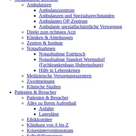
Ambulanzen
Ambulanzzentrum
Ambulanzen und Spezialsprechstunden
Ambulantes OP-Zentrum
Ambulante spezialfachärztliche Versorgung
Direkt zum richtigen Arzt
Kliniken & Abteilungen
Zentren & Institute
Notaufnahmen
Notaufnahme Eutritzsch
Notaufnahme Standort Wermsdorf
(Fachkrankenhaus Hubertusburg)
Hilfe in Lebenskrisen
Medizinische Versorgungszentren
Zweitmeinung
Klinische Studien
Patienten & Besucher
Patienten & Besucher
Alles zu Ihrem Aufenthalt
Anfahrt
Lagepläne
Ethikkomitee
Klinikum von A bis Z
Kriseninterventionsteam
Selbsthilfegruppen