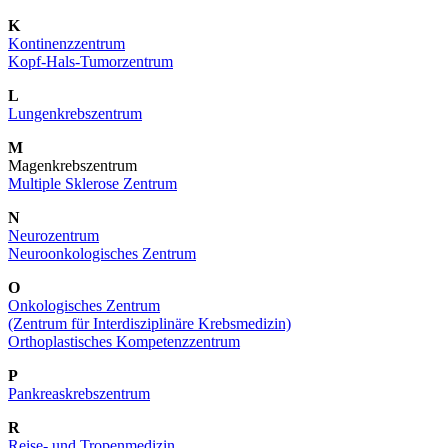
K
Kontinenzzentrum
Kopf-Hals-Tumorzentrum
L
Lungenkrebszentrum
M
Magenkrebszentrum
Multiple Sklerose Zentrum
N
Neurozentrum
Neuroonkologisches Zentrum
O
Onkologisches Zentrum
(Zentrum für Interdisziplinäre Krebsmedizin)
Orthoplastisches Kompetenzzentrum
P
Pankreaskrebszentrum
R
Reise- und Tropenmedizin