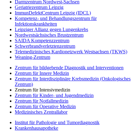
Darmzentrum Nordwest-Sachsen
Geriatriezentrum Leipzig
ImmunDefektCentrum Leipzig (IDCL)
Kompetenz- und Behandlungszentrum für
Infektionskrankheiten
Leipziger Allianz gegen Lungenkrebs
Nordwestsächsisches Brustzentrum
SAIDA Kompetenzzentrum
Schwerbrandverletztenzentrum
Telemedizinisches Kardionetzwerk Westsachsen (TKWS)
Weaning-Zentrum
Zentrum für bildgebende Diagnostik und Interventionen
Zentrum für Innere Medizin
Zentrum für Interdisziplinäre Krebsmedizin (Onkologisches
Zentrum)
Zentrum für Intensivmedizin
Zentrum für Kinder- und Jugendmedizin
Zentrum für Notfallmedizin
Zentrum für Operative Medizin
Medizinisches Zentrallabor
Institut für Pathologie und Tumordiagnostik
Krankenhausapotheke