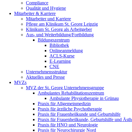
Compliance
Qualität und Hygiene
Mitarbeiter & Karriere
Mitarbeiter und Karriere
Pflege am Klinikum St. Georg Leipzig
Klinikum St. Georg als Arbeitgeber
Aus- und Weiterbildung/Fortbildung
Bildungszentrum
Bibliothek
Onlineanmeldung
ACLS-Kurse
E-Learning
CNE
Unternehmensstruktur
Aktuelles und Presse
MVZs
MVZ der St. Georg Unternehmensgruppe
Ambulantes Rehabilitationszentrum
Ambulante Physiotherapie in Grünau
Praxis für Allgemeinmedizin
Praxis für ärztliche Psychotherapie
Praxis für Frauenheilkunde und Geburtshilfe
Praxis für Frauenheilkunde, Geburtshilfe und Ästh
Praxis für HNO und Neurologie
Praxis für Neurochirurgie Nord