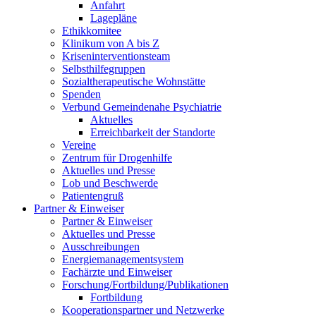
Anfahrt
Lagepläne
Ethikkomitee
Klinikum von A bis Z
Kriseninterventionsteam
Selbsthilfegruppen
Sozialtherapeutische Wohnstätte
Spenden
Verbund Gemeindenahe Psychiatrie
Aktuelles
Erreichbarkeit der Standorte
Vereine
Zentrum für Drogenhilfe
Aktuelles und Presse
Lob und Beschwerde
Patientengruß
Partner & Einweiser
Partner & Einweiser
Aktuelles und Presse
Ausschreibungen
Energiemanagementsystem
Fachärzte und Einweiser
Forschung/Fortbildung/Publikationen
Fortbildung
Kooperationspartner und Netzwerke