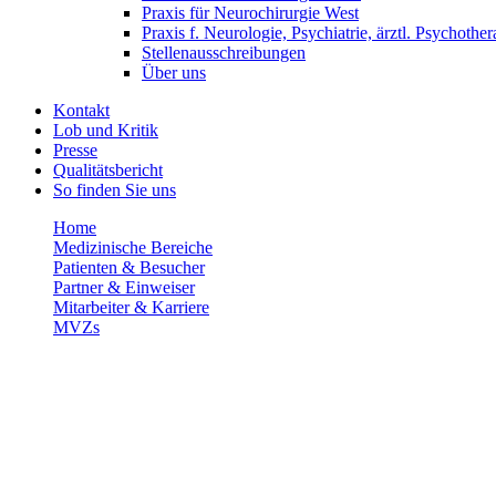
Praxis für Neurochirurgie West
Praxis f. Neurologie, Psychiatrie, ärztl. Psychother
Stellenausschreibungen
Über uns
Kontakt
Lob und Kritik
Presse
Qualitätsbericht
So finden Sie uns
Home
Medizinische Bereiche
Patienten & Besucher
Partner & Einweiser
Mitarbeiter & Karriere
MVZs