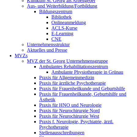
Klinikum St. Georg als Arbeitgeber
Aus- und Weiterbildung/Fortbildung
Bildungszentrum
Bibliothek
Onlineanmeldung
ACLS-Kurse
E-Learning
CNE
Unternehmensstruktur
Aktuelles und Presse
MVZs
MVZ der St. Georg Unternehmensgruppe
Ambulantes Rehabilitationszentrum
Ambulante Physiotherapie in Grünau
Praxis für Allgemeinmedizin
Praxis für ärztliche Psychotherapie
Praxis für Frauenheilkunde und Geburtshilfe
Praxis für Frauenheilkunde, Geburtshilfe und
Ästhetik
Praxis für HNO und Neurologie
Praxis für Neurochirurgie Nord
Praxis für Neurochirurgie West
Praxis f. Neurologie, Psychiatrie, ärztl.
Psychotherapie
Stellenausschreibungen