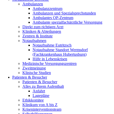
Ambulanzen
Ambulanzzentrum
Ambulanzen und Spezialsprechstunden
Ambulantes OP-Zentrum
Ambulante spezialfachärztliche Versorgung
Direkt zum richtigen Arzt
Kliniken & Abteilungen
Zentren & Institute
Notaufnahmen
Notaufnahme Eutritzsch
Notaufnahme Standort Wermsdorf
(Fachkrankenhaus Hubertusburg)
Hilfe in Lebenskrisen
Medizinische Versorgungszentren
Zweitmeinung
Klinische Studien
Patienten & Besucher
Patienten & Besucher
Alles zu Ihrem Aufenthalt
Anfahrt
Lagepläne
Ethikkomitee
Klinikum von A bis Z
Kriseninterventionsteam
Selbsthilfegruppen