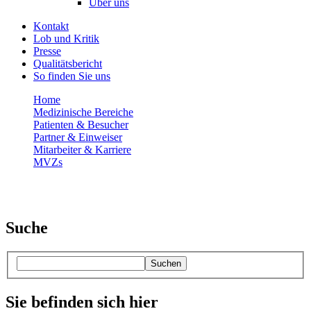
Über uns
Kontakt
Lob und Kritik
Presse
Qualitätsbericht
So finden Sie uns
Home
Medizinische Bereiche
Patienten & Besucher
Partner & Einweiser
Mitarbeiter & Karriere
MVZs
Suche
Suchen
Sie befinden sich hier