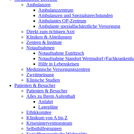
Ambulanzen
Ambulanzzentrum
Ambulanzen und Spezialsprechstunden
Ambulantes OP-Zentrum
Ambulante spezialfachärztliche Versorgung
Direkt zum richtigen Arzt
Kliniken & Abteilungen
Zentren & Institute
Notaufnahmen
Notaufnahme Eutritzsch
Notaufnahme Standort Wermsdorf (Fachkrankenha
Hilfe in Lebenskrisen
Medizinische Versorgungszentren
Zweitmeinung
Klinische Studien
Patienten & Besucher
Patienten & Besucher
Alles zu Ihrem Aufenthalt
Anfahrt
Lagepläne
Ethikkomitee
Klinikum von A bis Z
Kriseninterventionsteam
Selbsthilfegruppen
Sozialtherapeutische Wohnstätte