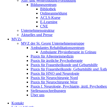
Aus- und Weiterbildung/Fortbildung
Bildungszentrum
Bibliothek
Onlineanmeldung
ACLS-Kurse
E-Learning
CNE
Unternehmensstruktur
Aktuelles und Presse
MVZs
MVZ der St. Georg Unternehmensgruppe
Ambulantes Rehabilitationszentrum
Ambulante Physiotherapie in Grünau
Praxis für Allgemeinmedizin
Praxis für ärztliche Psychotherapie
Praxis für Frauenheilkunde und Geburtshilfe
Praxis für Frauenheilkunde, Geburtshilfe und Ästh
Praxis für HNO und Neurologie
Praxis für Neurochirurgie Nord
Praxis für Neurochirurgie West
Praxis f. Neurologie, Psychiatrie, ärztl. Psychother
Stellenausschreibungen
Über uns
Kontakt