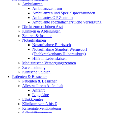
Ambulanzen
Ambulanzzentrum
Ambulanzen und Spezialsprechstunden
Ambulantes OP-Zentrum
Ambulante spezialfachärztliche Versorgung
Direkt zum richtigen Arzt
Kliniken & Abteilungen
Zentren & Institute
Notaufnahmen
Notaufnahme Eutritzsch
Notaufnahme Standort Wermsdorf
(Fachkrankenhaus Hubertusburg)
Hilfe in Lebenskrisen
Medizinische Versorgungszentren
Zweitmeinung
Klinische Studien
Patienten & Besucher
Patienten & Besucher
Alles zu Ihrem Aufenthalt
Anfahrt
Lagepläne
Ethikkomitee
Klinikum von A bis Z
Kriseninterventionsteam
Selbsthilfegruppen