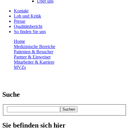
Über uns
Kontakt
Lob und Kritik
Presse
Qualitätsbericht
So finden Sie uns
Home
Medizinische Bereiche
Patienten & Besucher
Partner & Einweiser
Mitarbeiter & Karriere
MVZs
Suche
Suchen
Sie befinden sich hier