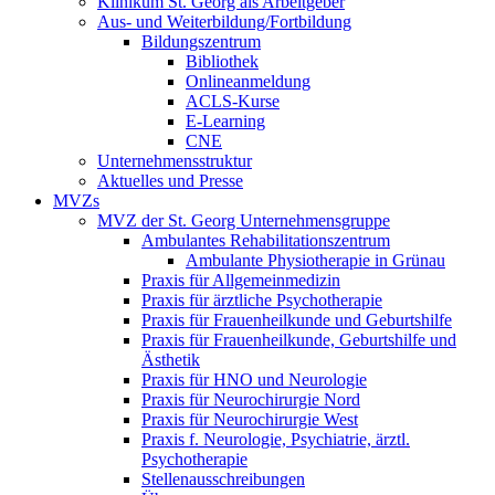
Klinikum St. Georg als Arbeitgeber
Aus- und Weiterbildung/Fortbildung
Bildungszentrum
Bibliothek
Onlineanmeldung
ACLS-Kurse
E-Learning
CNE
Unternehmensstruktur
Aktuelles und Presse
MVZs
MVZ der St. Georg Unternehmensgruppe
Ambulantes Rehabilitationszentrum
Ambulante Physiotherapie in Grünau
Praxis für Allgemeinmedizin
Praxis für ärztliche Psychotherapie
Praxis für Frauenheilkunde und Geburtshilfe
Praxis für Frauenheilkunde, Geburtshilfe und
Ästhetik
Praxis für HNO und Neurologie
Praxis für Neurochirurgie Nord
Praxis für Neurochirurgie West
Praxis f. Neurologie, Psychiatrie, ärztl.
Psychotherapie
Stellenausschreibungen