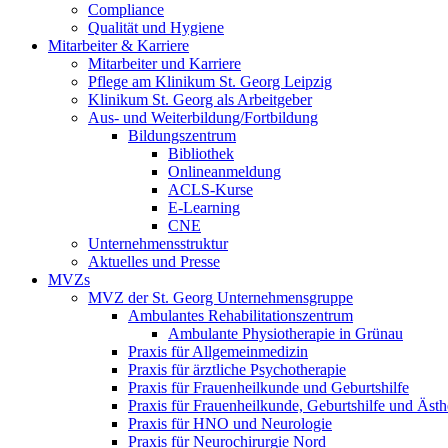
Compliance
Qualität und Hygiene
Mitarbeiter & Karriere
Mitarbeiter und Karriere
Pflege am Klinikum St. Georg Leipzig
Klinikum St. Georg als Arbeitgeber
Aus- und Weiterbildung/Fortbildung
Bildungszentrum
Bibliothek
Onlineanmeldung
ACLS-Kurse
E-Learning
CNE
Unternehmensstruktur
Aktuelles und Presse
MVZs
MVZ der St. Georg Unternehmensgruppe
Ambulantes Rehabilitationszentrum
Ambulante Physiotherapie in Grünau
Praxis für Allgemeinmedizin
Praxis für ärztliche Psychotherapie
Praxis für Frauenheilkunde und Geburtshilfe
Praxis für Frauenheilkunde, Geburtshilfe und Ästh
Praxis für HNO und Neurologie
Praxis für Neurochirurgie Nord