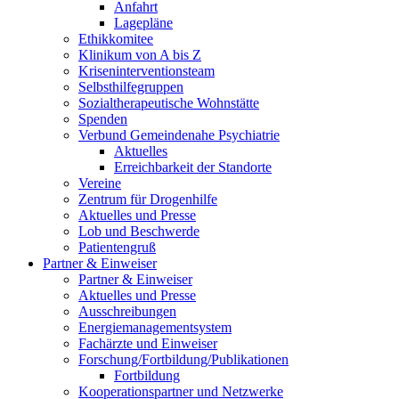
Anfahrt
Lagepläne
Ethikkomitee
Klinikum von A bis Z
Kriseninterventionsteam
Selbsthilfegruppen
Sozialtherapeutische Wohnstätte
Spenden
Verbund Gemeindenahe Psychiatrie
Aktuelles
Erreichbarkeit der Standorte
Vereine
Zentrum für Drogenhilfe
Aktuelles und Presse
Lob und Beschwerde
Patientengruß
Partner & Einweiser
Partner & Einweiser
Aktuelles und Presse
Ausschreibungen
Energiemanagementsystem
Fachärzte und Einweiser
Forschung/Fortbildung/Publikationen
Fortbildung
Kooperationspartner und Netzwerke