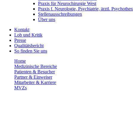
Praxis für Neurochirurgie West
Praxis f. Neurologie, Psychiatrie, ärztl. Psychother
Stellenausschreibungen
Über uns
Kontakt
Lob und Kritik
Presse
Qualitätsbericht
So finden Sie uns
Home
Medizinische Bereiche
Patienten & Besucher
Partner & Einweiser
Mitarbeiter & Karriere
MVZs