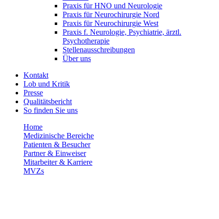
Praxis für HNO und Neurologie
Praxis für Neurochirurgie Nord
Praxis für Neurochirurgie West
Praxis f. Neurologie, Psychiatrie, ärztl.
Psychotherapie
Stellenausschreibungen
Über uns
Kontakt
Lob und Kritik
Presse
Qualitätsbericht
So finden Sie uns
Home
Medizinische Bereiche
Patienten & Besucher
Partner & Einweiser
Mitarbeiter & Karriere
MVZs