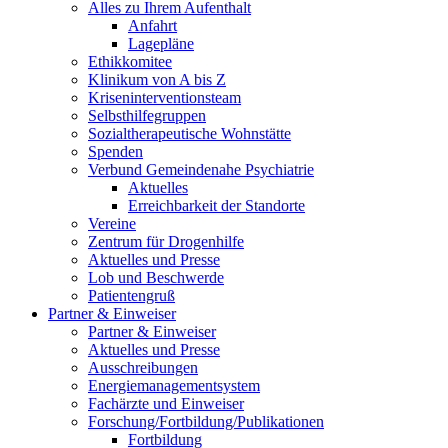
Alles zu Ihrem Aufenthalt
Anfahrt
Lagepläne
Ethikkomitee
Klinikum von A bis Z
Kriseninterventionsteam
Selbsthilfegruppen
Sozialtherapeutische Wohnstätte
Spenden
Verbund Gemeindenahe Psychiatrie
Aktuelles
Erreichbarkeit der Standorte
Vereine
Zentrum für Drogenhilfe
Aktuelles und Presse
Lob und Beschwerde
Patientengruß
Partner & Einweiser
Partner & Einweiser
Aktuelles und Presse
Ausschreibungen
Energiemanagementsystem
Fachärzte und Einweiser
Forschung/Fortbildung/Publikationen
Fortbildung