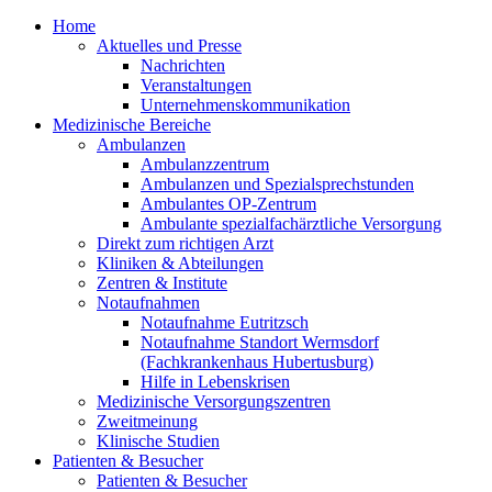
Home
Aktuelles und Presse
Nachrichten
Veranstaltungen
Unternehmenskommunikation
Medizinische Bereiche
Ambulanzen
Ambulanzzentrum
Ambulanzen und Spezialsprechstunden
Ambulantes OP-Zentrum
Ambulante spezialfachärztliche Versorgung
Direkt zum richtigen Arzt
Kliniken & Abteilungen
Zentren & Institute
Notaufnahmen
Notaufnahme Eutritzsch
Notaufnahme Standort Wermsdorf
(Fachkrankenhaus Hubertusburg)
Hilfe in Lebenskrisen
Medizinische Versorgungszentren
Zweitmeinung
Klinische Studien
Patienten & Besucher
Patienten & Besucher