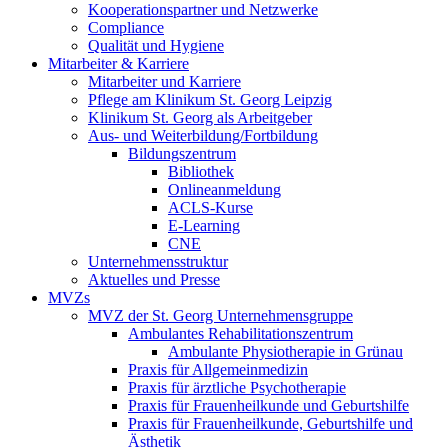
Kooperationspartner und Netzwerke
Compliance
Qualität und Hygiene
Mitarbeiter & Karriere
Mitarbeiter und Karriere
Pflege am Klinikum St. Georg Leipzig
Klinikum St. Georg als Arbeitgeber
Aus- und Weiterbildung/Fortbildung
Bildungszentrum
Bibliothek
Onlineanmeldung
ACLS-Kurse
E-Learning
CNE
Unternehmensstruktur
Aktuelles und Presse
MVZs
MVZ der St. Georg Unternehmensgruppe
Ambulantes Rehabilitationszentrum
Ambulante Physiotherapie in Grünau
Praxis für Allgemeinmedizin
Praxis für ärztliche Psychotherapie
Praxis für Frauenheilkunde und Geburtshilfe
Praxis für Frauenheilkunde, Geburtshilfe und
Ästhetik