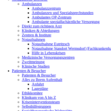
Ambulanzen
Ambulanzzentrum
Ambulanzen und Spezialsprechstunden
Ambulantes OP-Zentrum
Ambulante spezialfachärztliche Versorgung
Direkt zum richtigen Arzt
Kliniken & Abteilungen
Zentren & Institute
Notaufnahmen
Notaufnahme Eutritzsch
Notaufnahme Standort Wermsdorf (Fachkrankenha
Hilfe in Lebenskrisen
Medizinische Versorgungszentren
Zweitmeinung
Klinische Studien
Patienten & Besucher
Patienten & Besucher
Alles zu Ihrem Aufenthalt
Anfahrt
Lagepläne
Ethikkomitee
Klinikum von A bis Z
Kriseninterventionsteam
Selbsthilfegruppen
Sozialtherapeutische Wohnstätte