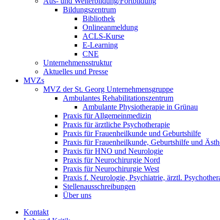
Aus- und Weiterbildung/Fortbildung
Bildungszentrum
Bibliothek
Onlineanmeldung
ACLS-Kurse
E-Learning
CNE
Unternehmensstruktur
Aktuelles und Presse
MVZs
MVZ der St. Georg Unternehmensgruppe
Ambulantes Rehabilitationszentrum
Ambulante Physiotherapie in Grünau
Praxis für Allgemeinmedizin
Praxis für ärztliche Psychotherapie
Praxis für Frauenheilkunde und Geburtshilfe
Praxis für Frauenheilkunde, Geburtshilfe und Ästh
Praxis für HNO und Neurologie
Praxis für Neurochirurgie Nord
Praxis für Neurochirurgie West
Praxis f. Neurologie, Psychiatrie, ärztl. Psychother
Stellenausschreibungen
Über uns
Kontakt